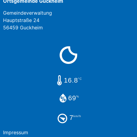
Ortsgemeinde Guckheim
Gemeindeverwaltung
Hauptstraße 24
56459 Guckheim
16.8
°C
69
%
7
km/h
Impressum