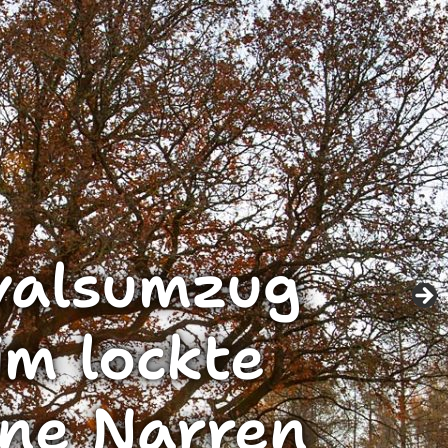
valsumzug
m lockte
ine Narren