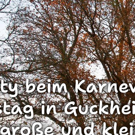
ty beim Karne
tag in Guckhei
große und kle