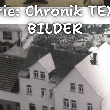
rie:
Chronik TE
BILDER